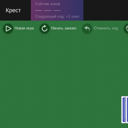
Счётчик очков
— — —
Крест
Следующий ход:
1 очко
Новая игра
Начать заново
Отменить ход