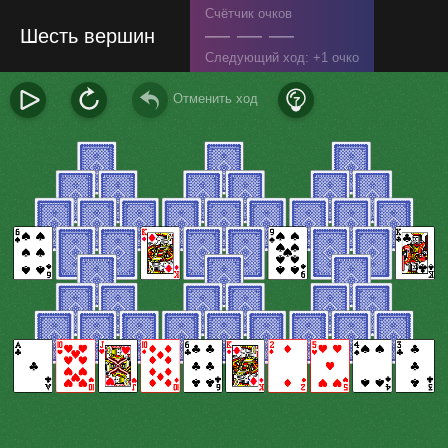
Счётчик очков
— — —
Шесть вершин
Следующий ход:
1 очко
Отменить ход