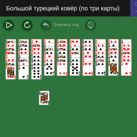
С
Большой турецкий ковёр (по три карты)
Отменить ход