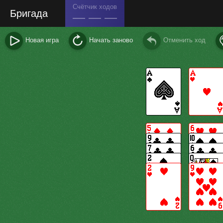
Счётчик ходов
Бригада
— — —
Новая игра
Начать заново
Отменить ход