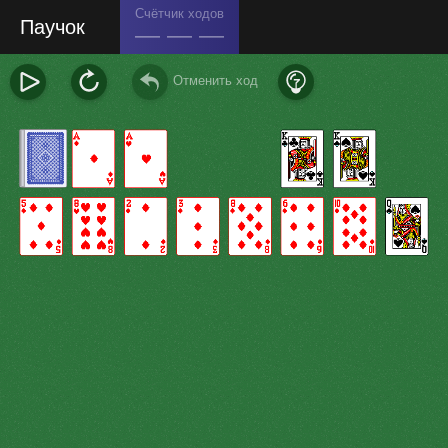
Счётчик ходов
Паучок
— — —
Отменить ход