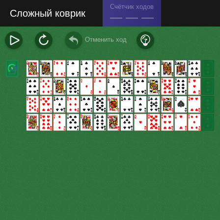
Счётчик ходов
Сложный коврик
— — —
Отменить ход
5