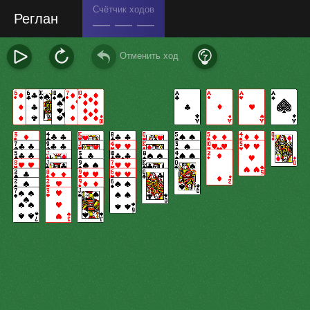
Счётчик ходов
Реглан
— — —
Отменить ход