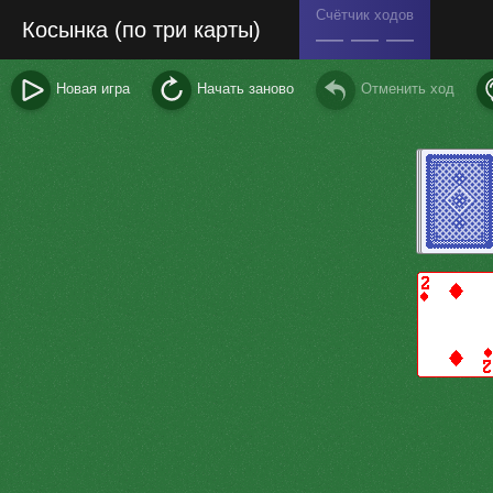
Счётчик ходов
Косынка (по три карты)
— — —
Новая игра
Начать заново
Отменить ход